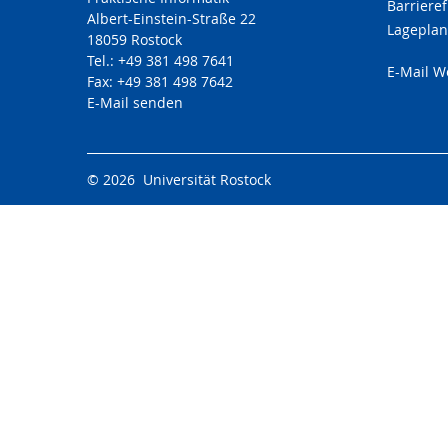
Barrieref
Albert-Einstein-Straße 22
Lageplan
18059 Rostock
Tel.: +49 381 498 7641
E-Mail 
Fax: +49 381 498 7642
E-Mail senden
© 2026 Universität Rostock