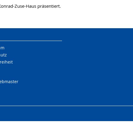
Konrad-Zuse-Haus präsentiert.
um
hutz
reiheit
Webmaster